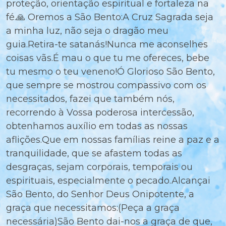
proteção, orientação espiritual e fortaleza na
fé.🙏 Oremos a São Bento:A Cruz Sagrada seja
a minha luz, não seja o dragão meu
guia.Retira-te satanás!Nunca me aconselhes
coisas vãs.É mau o que tu me ofereces, bebe
tu mesmo o teu veneno!Ó Glorioso São Bento,
que sempre se mostrou compassivo com os
necessitados, fazei que também nós,
recorrendo à Vossa poderosa intercessão,
obtenhamos auxílio em todas as nossas
aflições.Que em nossas famílias reine a paz e a
tranquilidade, que se afastem todas as
desgraças, sejam corporais, temporais ou
espirituais, especialmente o pecado.Alcançai
São Bento, do Senhor Deus Onipotente, a
graça que necessitamos:(Peça a graça
necessária)São Bento dai-nos a graça de que,