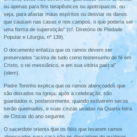
ou apenas para fins terapêuticos ou apotropaicos, ou
seja, para afastar maus espíritos ou desviar os danos
que causam nas casas e nos campos, o que poderia ser
uma forma de superstição” (cf. Diretório de Piedade
Popular e Liturgia, nº 139).
O documento enfatiza que os ramos devem ser
preservados “acima de tudo como testemunho de fé em
Cristo, o rei messiânico, e em sua vitória pascal”
(idem).
Padre Toninho explica que os ramos abençoados que
são deixados na Igreja, após a celebração, são
guardados e, posteriormente, quando estiverem secos
serão queimados, e suas cinzas usadas na Quarta-feira
de Cinzas do ano seguinte.
O sacerdote orienta que os fiéis que levarem ramos
abençoados para casa não os descartem de qualquer