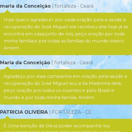
maria da Conceição
| fortaleza - Ceará
Hoje quero agradecer por cada oração pela a saúde e
recuperação do José Miguel ele recebeu alta hoje já se
encontra em casa junto de nós, peço oração por toda
minha família,e pra todas as famílias do mundo inteiro
Amém
Maria da Conceição
| fortaleza - Ceará
Agradeço por essa campanha em oração pela saúde e
recuperação do José Miguel sou a tia Madrinha dele,
peço oração pra todos os ouvintes e pelo Brasil e
mundo e por toda minha família. Amém.
PATRICIA OLIVEIRA
| FORTALEZA - CE
É Uma benção de Deus poder acompanha-los.