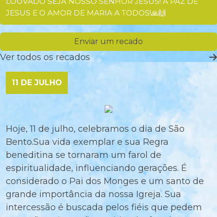
LOUVADO SEJA NOSSO SENHOR JESUS! A PAZ DE
JESUS E O AMOR DE MARIA A TODOS!🙏🙌
Enviar um recado
Ver todos os recados
11 DE JULHO
Hoje, 11 de julho, celebramos o dia de São
Bento.Sua vida exemplar e sua Regra
beneditina se tornaram um farol de
espiritualidade, influenciando gerações. É
considerado o Pai dos Monges e um santo de
grande importância da nossa Igreja. Sua
intercessão é buscada pelos fiéis que pedem