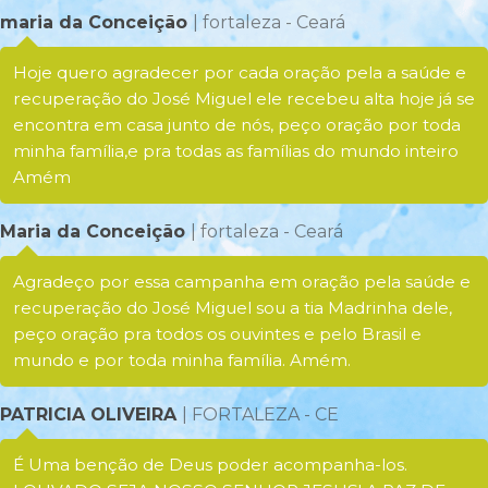
maria da Conceição
| fortaleza - Ceará
Hoje quero agradecer por cada oração pela a saúde e
recuperação do José Miguel ele recebeu alta hoje já se
encontra em casa junto de nós, peço oração por toda
minha família,e pra todas as famílias do mundo inteiro
Amém
Maria da Conceição
| fortaleza - Ceará
Agradeço por essa campanha em oração pela saúde e
recuperação do José Miguel sou a tia Madrinha dele,
peço oração pra todos os ouvintes e pelo Brasil e
mundo e por toda minha família. Amém.
PATRICIA OLIVEIRA
| FORTALEZA - CE
É Uma benção de Deus poder acompanha-los.