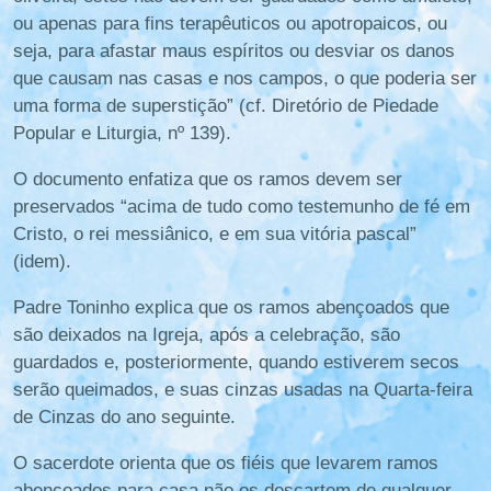
ou apenas para fins terapêuticos ou apotropaicos, ou
seja, para afastar maus espíritos ou desviar os danos
que causam nas casas e nos campos, o que poderia ser
uma forma de superstição” (cf. Diretório de Piedade
Popular e Liturgia, nº 139).
O documento enfatiza que os ramos devem ser
preservados “acima de tudo como testemunho de fé em
Cristo, o rei messiânico, e em sua vitória pascal”
(idem).
Padre Toninho explica que os ramos abençoados que
são deixados na Igreja, após a celebração, são
guardados e, posteriormente, quando estiverem secos
serão queimados, e suas cinzas usadas na Quarta-feira
de Cinzas do ano seguinte.
O sacerdote orienta que os fiéis que levarem ramos
abençoados para casa não os descartem de qualquer