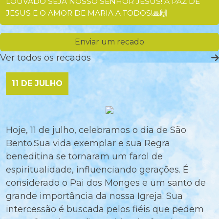
LOUVADO SEJA NOSSO SENHOR JESUS! A PAZ DE
JESUS E O AMOR DE MARIA A TODOS!🙏🙌
Enviar um recado
Ver todos os recados
11 DE JULHO
Hoje, 11 de julho, celebramos o dia de São
Bento.Sua vida exemplar e sua Regra
beneditina se tornaram um farol de
espiritualidade, influenciando gerações. É
considerado o Pai dos Monges e um santo de
grande importância da nossa Igreja. Sua
intercessão é buscada pelos fiéis que pedem