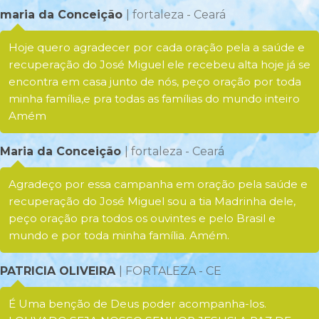
maria da Conceição
| fortaleza - Ceará
Hoje quero agradecer por cada oração pela a saúde e
recuperação do José Miguel ele recebeu alta hoje já se
encontra em casa junto de nós, peço oração por toda
minha família,e pra todas as famílias do mundo inteiro
Amém
Maria da Conceição
| fortaleza - Ceará
Agradeço por essa campanha em oração pela saúde e
recuperação do José Miguel sou a tia Madrinha dele,
peço oração pra todos os ouvintes e pelo Brasil e
mundo e por toda minha família. Amém.
PATRICIA OLIVEIRA
| FORTALEZA - CE
É Uma benção de Deus poder acompanha-los.