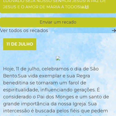
LOUVADO SEJA NOSSO SENHOR JESUS! A PAZ DE
JESUS E O AMOR DE MARIA A TODOS!🙏🙌
Enviar um recado
Ver todos os recados
11 DE JULHO
Hoje, 11 de julho, celebramos o dia de São
Bento.Sua vida exemplar e sua Regra
beneditina se tornaram um farol de
espiritualidade, influenciando gerações. É
considerado o Pai dos Monges e um santo de
grande importância da nossa Igreja. Sua
intercessão é buscada pelos fiéis que pedem