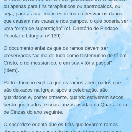
ou apenas para fins terapêuticos ou apotropaicos, ou
seja, para afastar maus espíritos ou desviar os danos
que causam nas casas e nos campos, o que poderia ser
uma forma de superstição” (cf. Diretório de Piedade
Popular e Liturgia, nº 139).
O documento enfatiza que os ramos devem ser
preservados “acima de tudo como testemunho de fé em
Cristo, o rei messiânico, e em sua vitória pascal”
(idem).
Padre Toninho explica que os ramos abençoados que
são deixados na Igreja, após a celebração, são
guardados e, posteriormente, quando estiverem secos
serão queimados, e suas cinzas usadas na Quarta-feira
de Cinzas do ano seguinte.
O sacerdote orienta que os fiéis que levarem ramos
abençoados para casa não os descartem de qualquer